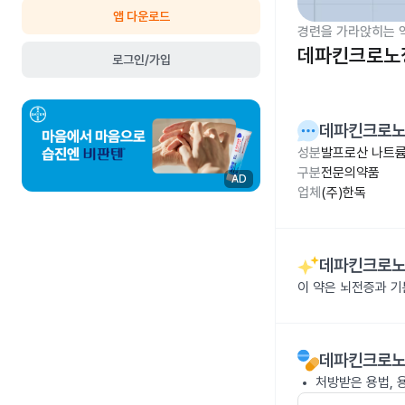
앱 다운로드
경련을 가라앉히는 
데파킨크로노정
로그인/가입
데파킨크로노
성분
발프로산 나트륨
구분
전문의약품
AD
업체
(주)한독
데파킨크로노
이 약은 뇌전증과 
데파킨크로노
처방받은 용법, 