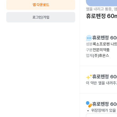
앱 다운로드
열을 내리고 통증, 
휴로펜정 60
로그인/가입
휴로펜정 60
성분
록소프로펜 나트륨
구분
전문의약품
업체
(주)휴온스
휴로펜정 60
이 약은 열을 내려
휴로펜정 60
위장장애가 있을 