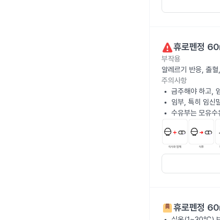
휴로펜정 60
부작용
알레르기 반응, 출혈
주의사항
금주해야 하고, 
임부, 특히 임신
수유부는 모유수
휴로펜정 60
실온(1~30℃)