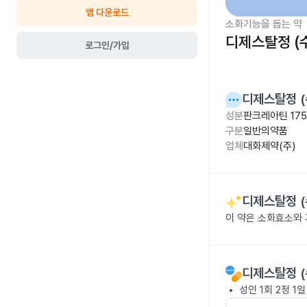
앱 다운로드
소화기능을 돕는 약
디제스탈정 (
로그인/가입
디제스탈정 (
성분
판크레아틴 17
구분
일반의약품
업체
대화제약(주)
디제스탈정 (
이 약은 소화효소와
디제스탈정 (
성인 1회 2정 1