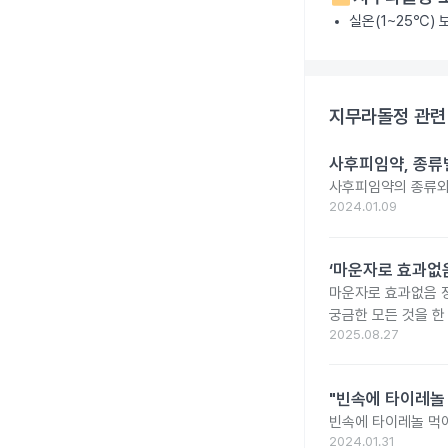
실온(1~25℃)
지무라돌정
관련
사후피임약, 종류
사후피임약의 종류와
2024.01.09
‘마운자로 효과없음
마운자로 효과없음 
궁금한 모든 것을 한
2025.08.27
"빈속에 타이레놀
빈속에 타이레놀 먹
2024.01.31