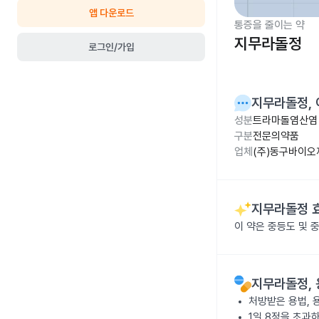
앱 다운로드
통증을 줄이는 약
지무라돌정
로그인/가입
지무라돌정
,
성분
트라마돌염산염 
구분
전문의약품
업체
(주)동구바이오
지무라돌정
이 약은 중등도 및 
지무라돌정
,
처방받은 용법, 
1일 8정을 초과