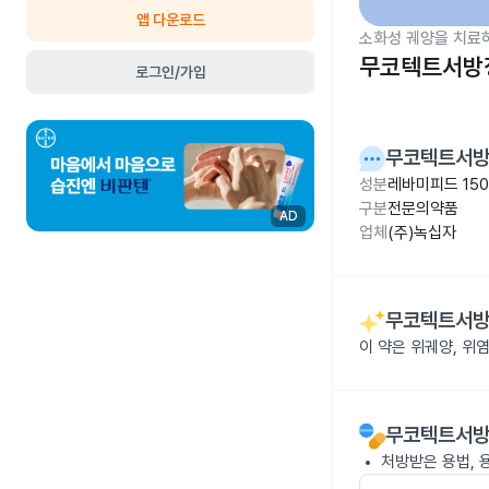
앱 다운로드
소화성 궤양을 치료
무코텍트서방정
로그인/가입
무코텍트서방
성분
레바미피드 15
구분
전문의약품
AD
업체
(주)녹십자
무코텍트서방
이 약은 위궤양, 위
무코텍트서방
처방받은 용법, 