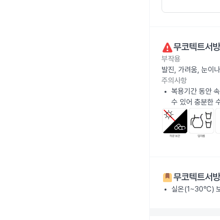
무코텍트서방
부작용
발진, 가려움, 눈이
주의사항
복용기간 동안 속
수 있어 충분한 
무코텍트서방
실온(1~30℃)