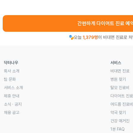
간편하게 다이어트 진료 예
오늘
1,379명
이 비대면 진료로 
닥터나우
서비스
회사 소개
비대면 진료
팀 문화
병원 찾기
서비스 소개
탈모 진료비
제휴 안내
다이어트 진
소식 · 공지
여드름 진료비
채용 공고
약국 찾기
건강 매거진
1분 FAQ