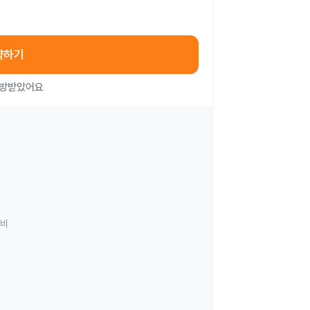
약하기
처방받았어요
료비