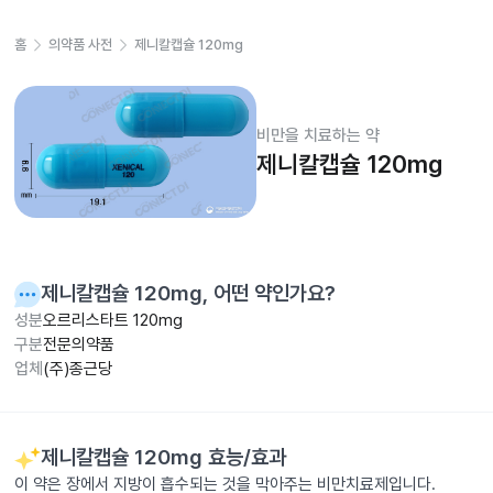
홈
의약품 사전
제니칼캡슐 120mg
비만을 치료하는 약
제니칼캡슐 120mg
제니칼캡슐 120mg
, 어떤 약인가요?
성분
오르리스타트 120mg
구분
전문의약품
업체
(주)종근당
제니칼캡슐 120mg
효능/효과
이 약은 장에서 지방이 흡수되는 것을 막아주는 비만치료제입니다.