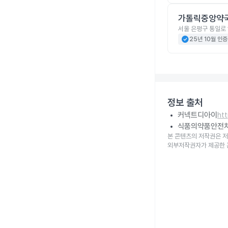
가톨릭중앙약
서울 은평구 통일로 
check_circle
25년 10월 인증
정보 출처
커넥트디아이
ht
식품의약품안전
본 콘텐츠의 저작권은 저
외부저작권자가 제공한 