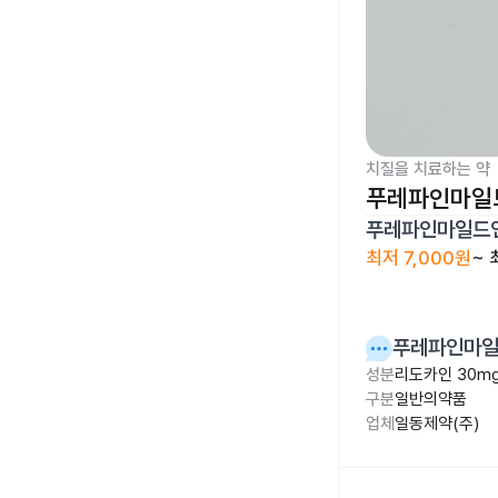
치질을 치료하는 약
푸레파인마일드
푸레파인마일드연
최저
7,000원
~
푸레파인마일
성분
리도카인 30m
구분
일반의약품
업체
일동제약(주)