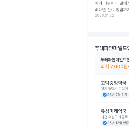
아기 아토피·태열에
비대면 진료 방법까
2026.01.22
푸레파인마일드연
푸레파인마일드연
최저
7,000
원
고덕중앙약국
경기 평택시 고덕면 
check_circle
26년 7월 인증
유성미래약국
대전 유성구 계룡로 
check_circle
25년 12월 인증