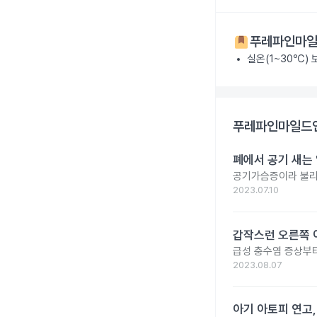
푸레파인마일
실온(1~30℃)
푸레파인마일드연
폐에서 공기 새는
공기가슴증이라 불리는
2023.07.10
갑작스런 오른쪽 
급성 충수염 증상부터
2023.08.07
아기 아토피 연고