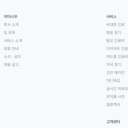
닥터나우
서비스
회사 소개
비대면 진료
팀 문화
병원 찾기
서비스 소개
탈모 진료비
제휴 안내
다이어트 진
소식 · 공지
여드름 진료비
채용 공고
약국 찾기
건강 매거진
1분 FAQ
실시간 의료
의약품 사전
질환백과
고객센터