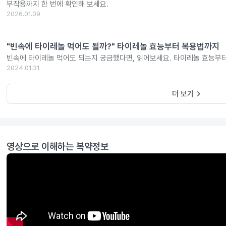
부작용까지 한 번에 확인해 보세요.
2026.01.09
"빈속에 타이레놀 먹어도 될까?" 타이레놀 효능부터 복용법까지
빈속에 타이레놀 먹어도 되는지 궁금했다면, 읽어보세요. 타이레놀 효능부
2024.01.31
keyboard_arrow_right
더 보기
영상으로 이해하는 복약정보