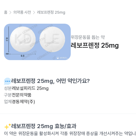
홈
의약품 사전
레보프렌정 25mg
위장운동을 돕는 약
레보프렌정 25mg
레보프렌정 25mg
, 어떤 약인가요?
성분
레보설피리드 25mg
구분
전문의약품
업체
경동제약(주)
레보프렌정 25mg
효능/효과
이 약은 위장운동을 활성화시켜 각종 위장장애 증상을 개선시켜주는 약입니