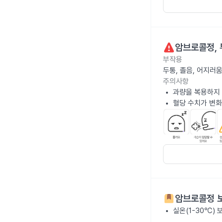
암브로콜정
,
부작용
두통, 졸음, 어지러
주의사항
과량을 복용하지
혈당 수치가 변화
암브로콜정
보
실온(1-30℃) 