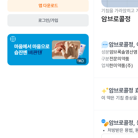
앱 다운로드
기침을 가라앉히고 
암브로콜정
로그인/가입
암브로콜정
,
성분
암브록솔염산염 
구분
전문의약품
AD
업체
한미약품(주)
암브로콜정
이 약은 기침 증상
암브로콜정
,
처방받은 용법, 