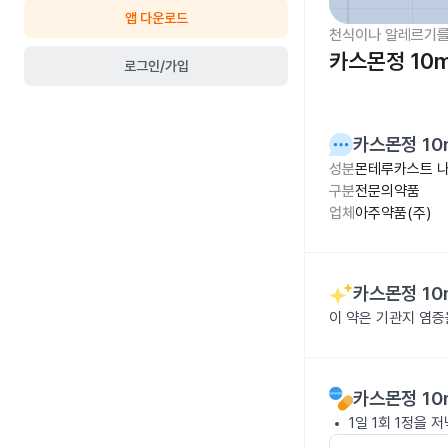
앱 다운로드
천식이나 알레르기를
카스몬정 10
로그인/가입
카스몬정 10
성분
몬테루카스트 나
구분
전문의약품
업체
아주약품(주)
카스몬정 10
이 약은 기관지 염증
카스몬정 10
1일 1회 1정을 