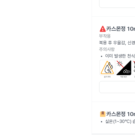
카스몬정 10
부작용
복용 후 우울감, 신
주의사항
이미 발생한 천식
카스몬정 10
실온(1~30℃)