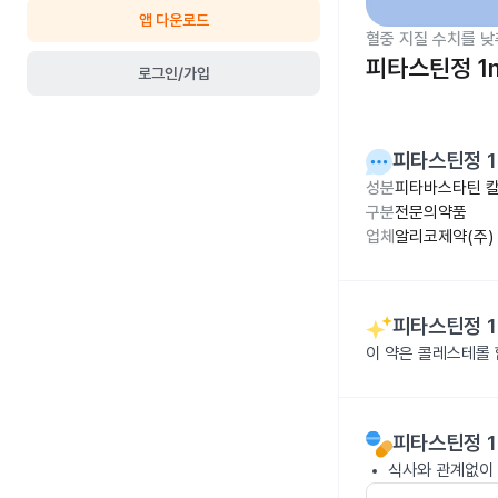
앱 다운로드
혈중 지질 수치를 낮
피타스틴정 1
로그인/가입
피타스틴정 
성분
피타바스타틴 칼
구분
전문의약품
업체
알리코제약(주)
피타스틴정 
이 약은 콜레스테롤
피타스틴정 
식사와 관계없이 