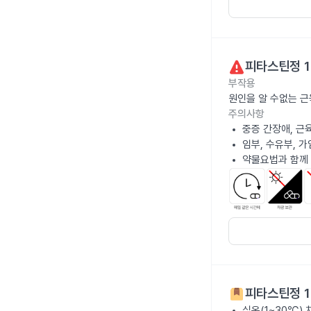
피타스틴정 
부작용
원인을 알 수없는 근
주의사항
중증 간장애, 근
임부, 수유부, 
약물요법과 함께
피타스틴정 
실온(1~30℃)