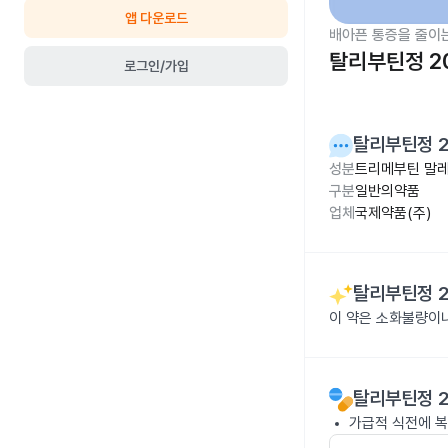
앱 다운로드
배아픈 통증을 줄이
탈리부틴정 2
로그인/가입
탈리부틴정 
성분
트리메부틴 말레
구분
일반의약품
업체
국제약품(주)
탈리부틴정 
이 약은 소화불량이
탈리부틴정 
가급적 식전에 복