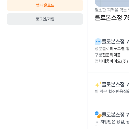
앱 다운로드
혈소판 피떡을 막는 
클로본스정 7
로그인/가입
클로본스정 
성분
클로피도그렐 황산
구분
전문의약품
업체
대웅바이오(주)
클로본스정 
이 약은 혈소판응집
클로본스정 
처방받은 용법, 