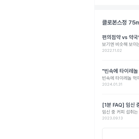
클로본스정 75
편의점약 vs 약국
보기엔 비슷해 보이는
2022.11.02
"빈속에 타이레놀
빈속에 타이레놀 먹
2024.01.31
[1분 FAQ] 임
임신 중 커피 섭취는
2023.09.13