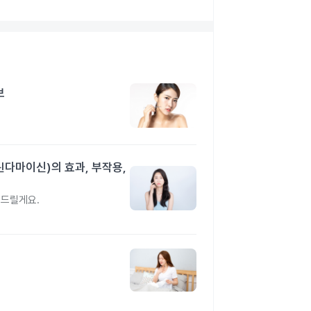
보
린다마이신)의 효과, 부작용,
려드릴게요.