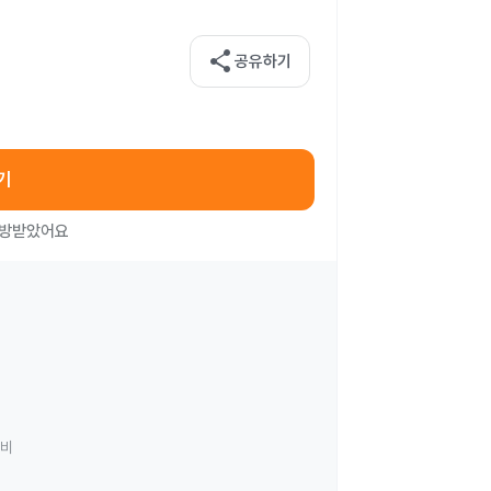
share
공유하기
기
처방받았어요
료비