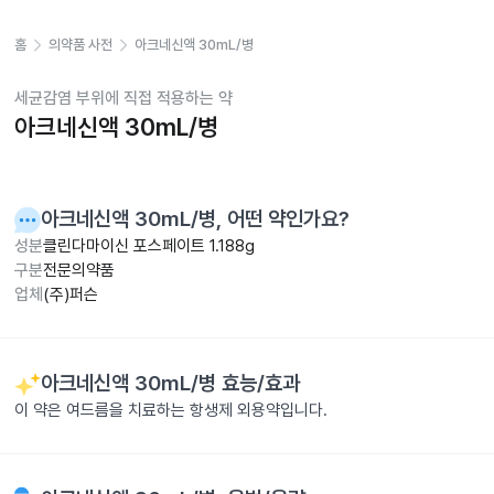
홈
의약품 사전
아크네신액 30mL/병
세균감염 부위에 직접 적용하는 약
아크네신액 30mL/병
아크네신액 30mL/병
, 어떤 약인가요?
성분
클린다마이신 포스페이트 1.188g
구분
전문의약품
업체
(주)퍼슨
아크네신액 30mL/병
효능/효과
이 약은 여드름을 치료하는 항생제 외용약입니다.