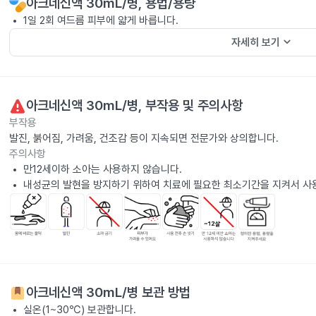
아크네신액 30mL/병
, 용법/용량
1일 2회 여드름 피부에 얇게 바릅니다.
keyboard_arrow_down
자세히 보기
아크네신액 30mL/병
, 부작용 및 주의사항
부작용
발진, 붉어짐, 가려움, 건조감 등이 지속되면 전문가와 상의합니다.
주의사항
만12세이하 소아는 사용하지 않습니다.
내성균의 발현을 방지하기 위하여 치료에 필요한 최소기간을 지켜서 사
아크네신액 30mL/병
보관 방법
실온(1~30℃) 보관합니다.