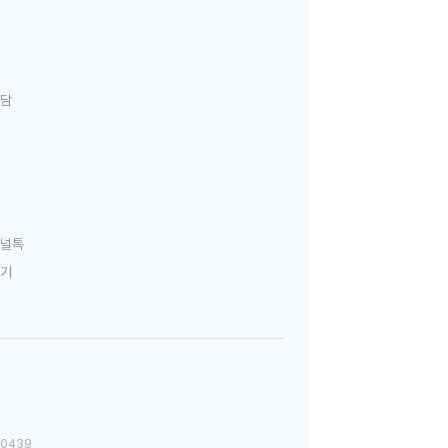
상담
널톡
하기
00439