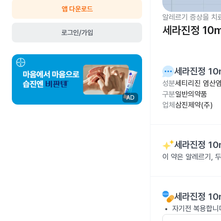
앱 다운로드
알레르기 증상을 치
세라진정 10
로그인/가입
세라진정 10
성분
세티리진 염산염
구분
일반의약품
AD
업체
삼진제약(주)
세라진정 10
이 약은 알레르기, 
세라진정 10
자기전 복용합니