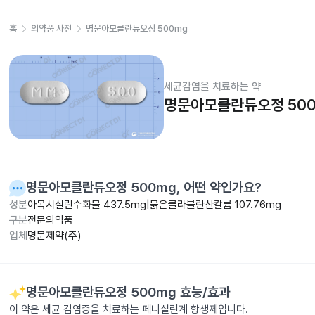
홈
의약품 사전
명문아모클란듀오정 500mg
세균감염을 치료하는 약
명문아모클란듀오정 50
명문아모클란듀오정 500mg
, 어떤 약인가요?
성분
아목시실린수화물 437.5mg|묽은클라불란산칼륨 107.76mg
구분
전문의약품
업체
명문제약(주)
명문아모클란듀오정 500mg
효능/효과
이 약은 세균 감염증을 치료하는 페니실린계 항생제입니다.