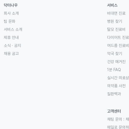
닥터나우
서비스
회사 소개
비대면 진료
팀 문화
병원 찾기
서비스 소개
탈모 진료비
제휴 안내
다이어트 진
소식 · 공지
여드름 진료비
채용 공고
약국 찾기
건강 매거진
1분 FAQ
실시간 의료
의약품 사전
질환백과
고객센터
채팅 문의 :
채
메일로 문의