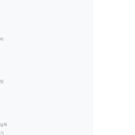
료비
상담
널톡
하기