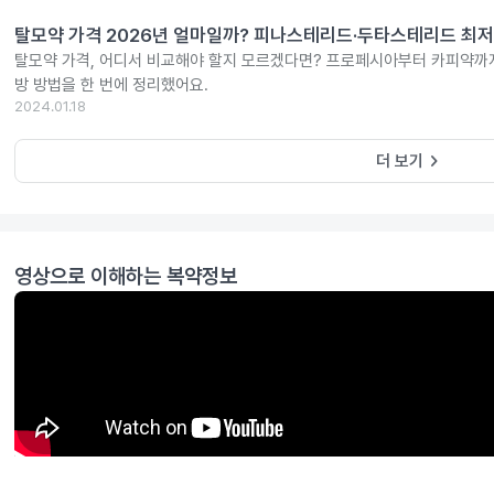
탈모약 가격 2026년 얼마일까? 피나스테리드·두타스테리드 최저
탈모약 가격, 어디서 비교해야 할지 모르겠다면? 프로페시아부터 카피약까지
방 방법을 한 번에 정리했어요.
2024.01.18
keyboard_arrow_right
더 보기
영상으로 이해하는 복약정보