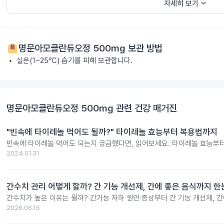
keyboard_arrow_down
자세히 보기
명문아모클란듀오정 500mg
보관 방법
실온(1~25℃) 습기를 피해 보관합니다.
명문아모클란듀오정 500mg
관련 건강 매거진
"빈속에 타이레놀 먹어도 될까?" 타이레놀 효능부터 복용법까지
빈속에 타이레놀 먹어도 되는지 궁금했다면, 읽어보세요. 타이레놀 효능부
2024.01.31
간수치 관리 어떻게 할까? 간 기능 개선제, 간에 좋은 음식까지 한
간수치가 높은 이유는 뭘까? 간기능 저하 원인·증상부터 간 기능 개선제, 
2026.06.16