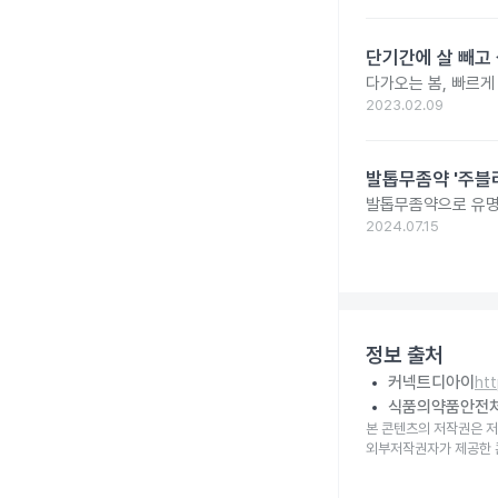
단기간에 살 빼고 
다가오는 봄, 빠르게
2023.02.09
발톱무좀약 '주블리
발톱무좀약으로 유명
2024.07.15
정보 출처
커넥트디아이
ht
식품의약품안전
본 콘텐츠의 저작권은 저
외부저작권자가 제공한 