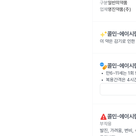
구분
일반의약품
업체
영진약품(주)
콜민-에이시럽
이 약은 감기로 인한
콜민-에이시럽
만6~11세는 1회
복용간격은 4시간
콜민-에이시럽
부작용
발진, 가려움, 변비