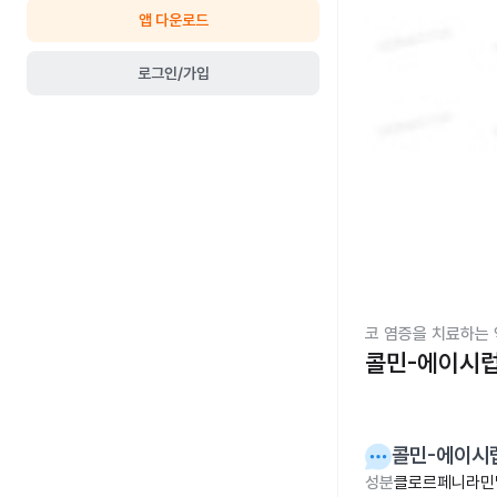
앱 다운로드
로그인/가입
코 염증을 치료하는 
콜민-에이시럽
콜민-에이시럽
성분
클로르페니라민말