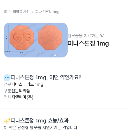
홈
의약품 사전
피나스톤정 1mg
탈모증을 치료하는 약
피나스톤정 1mg
피나스톤정 1mg
, 어떤 약인가요?
성분
피나스테리드 1mg
구분
전문의약품
업체
지엘파마(주)
피나스톤정 1mg
효능/효과
이 약은 남성형 탈모를 지연시키는 약입니다.