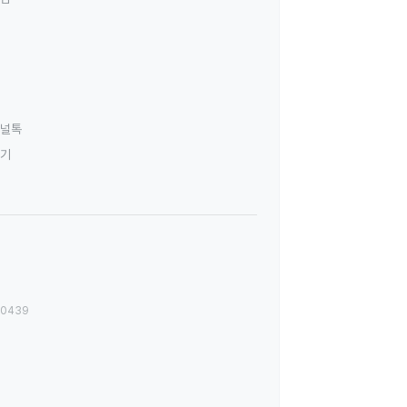
널톡
하기
00439