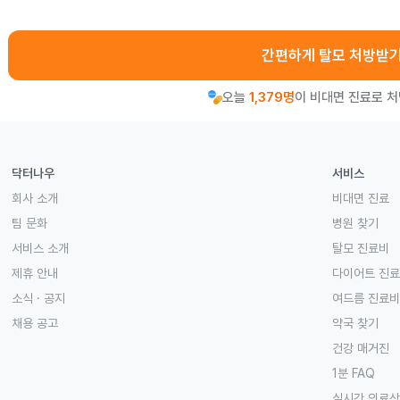
간편하게 탈모 처방받
오늘
1,379명
이 비대면 진료로 
닥터나우
서비스
회사 소개
비대면 진료
팀 문화
병원 찾기
서비스 소개
탈모 진료비
제휴 안내
다이어트 진
소식 · 공지
여드름 진료비
채용 공고
약국 찾기
건강 매거진
1분 FAQ
실시간 의료