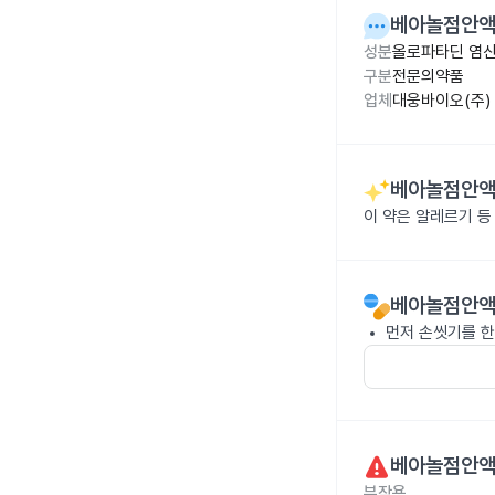
베아놀점안액0
성분
올로파타딘 염산염
구분
전문의약품
업체
대웅바이오(주)
베아놀점안액0
이 약은 알레르기 등
베아놀점안액0
먼저 손씻기를 한
베아놀점안액0
부작용