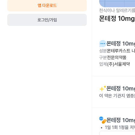
앱 다운로드
천식이나 알레르기를
몬테정 10mg
로그인/가입
몬테정 10m
성분
몬테루카스트 나
구분
전문의약품
업체
(주)서울제약
몬테정 10m
이 약은 기관지 염증
몬테정 10m
1일 1회 1정을 