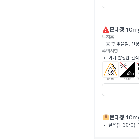
몬테정 10m
부작용
복용 후 우울감, 신
주의사항
이미 발생한 천식
몬테정 10m
실온(1~30℃)