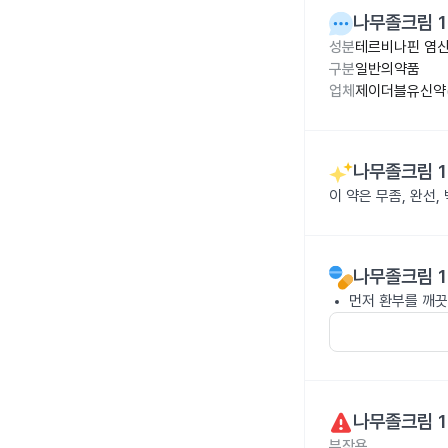
나무졸크림 1
성분
테르비나핀 염산
구분
일반의약품
업체
제이더블유신약(
나무졸크림 1
이 약은 무좀, 완선
나무졸크림 1
먼저 환부를 깨끗
나무졸크림 1
부작용