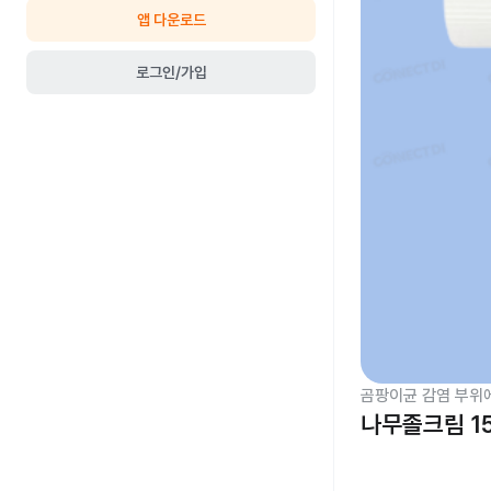
앱 다운로드
로그인/가입
곰팡이균 감염 부위
나무졸크림 1