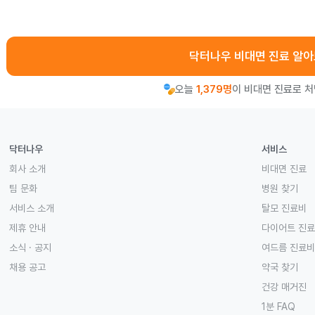
닥터나우 비대면 진료 알
오늘
1,379명
이 비대면 진료로 
닥터나우
서비스
회사 소개
비대면 진료
팀 문화
병원 찾기
서비스 소개
탈모 진료비
제휴 안내
다이어트 진
소식 · 공지
여드름 진료비
채용 공고
약국 찾기
건강 매거진
1분 FAQ