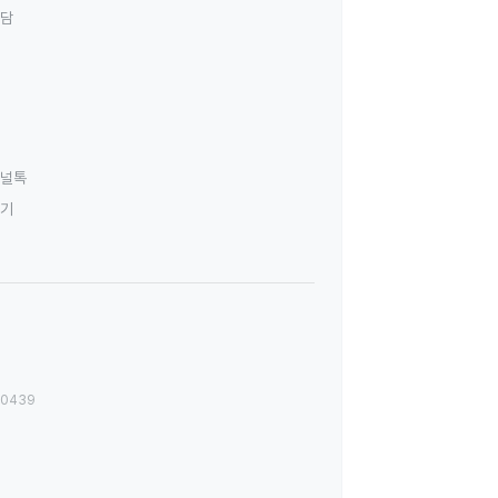
상담
널톡
하기
00439