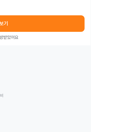
아보기
처방받았어요
료비