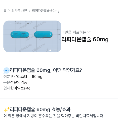
홈
의약품 사전
리피다운캡슐 60mg
비만을 치료하는 약
리피다운캡슐 60mg
리피다운캡슐 60mg
, 어떤 약인가요?
성분
오르리스타트 60mg
구분
전문의약품
업체
한미약품(주)
리피다운캡슐 60mg
효능/효과
이 약은 장에서 지방이 흡수되는 것을 막아주는 비만치료제입니다.