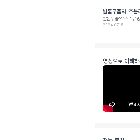
발톱무좀약 '주블리
발톱무좀약으로 유명
2024.07.15
영상으로 이해하