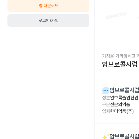
앱 다운로드
로그인/가입
기침을 가라앉히고 
암브로콜시럽 
암브로콜시럽 
성분
암브록솔염산염 
구분
전문의약품
업체
한미약품(주)
암브로콜시럽 