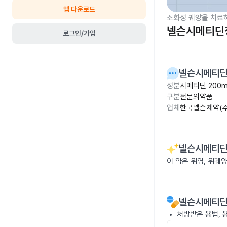
앱 다운로드
소화성 궤양을 치료
넬슨시메티딘정
로그인/가입
넬슨시메티딘
성분
시메티딘 200
구분
전문의약품
업체
한국넬슨제약(주
넬슨시메티딘
이 약은 위염, 위궤
넬슨시메티딘
처방받은 용법, 