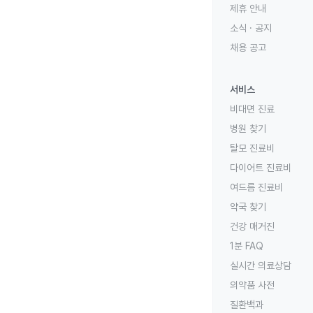
제휴 안내
소식 · 공지
채용 공고
서비스
비대면 진료
병원 찾기
탈모 진료비
다이어트 진료비
여드름 진료비
약국 찾기
건강 매거진
1분 FAQ
실시간 의료상담
의약품 사전
질환백과