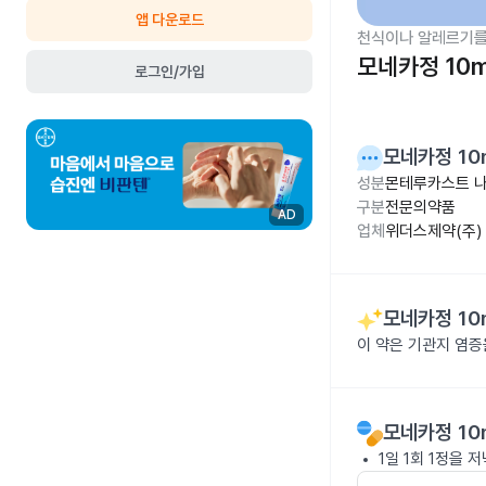
앱 다운로드
천식이나 알레르기를
모네카정 10
로그인/가입
모네카정 10
성분
몬테루카스트 나
구분
전문의약품
AD
업체
위더스제약(주)
모네카정 10
이 약은 기관지 염증
모네카정 10
1일 1회 1정을 