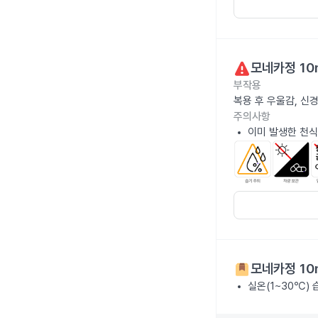
모네카정 10
부작용
복용 후 우울감, 신
주의사항
이미 발생한 천식
모네카정 10
실온(1~30℃)