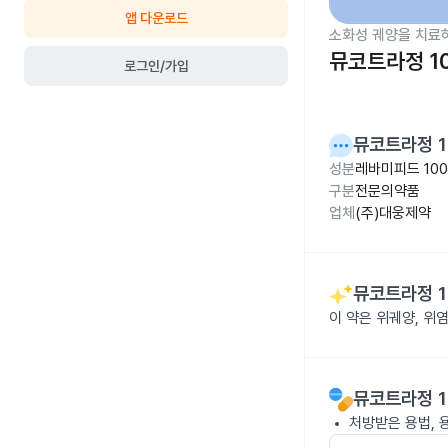
앱 다운로드
소화성 궤양을 치료
뮤코트라정 1
로그인/가입
뮤코트라정 1
성분
레바미피드 10
구분
전문의약품
업체
(주)대웅제약
뮤코트라정 1
이 약은 위궤양, 위
뮤코트라정 1
처방받은 용법, 