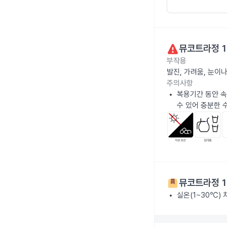
뮤코트라정 1
부작용
발진, 가려움, 눈이
주의사항
복용기간 동안 속
수 있어 충분한 
뮤코트라정 1
실온(1~30℃)