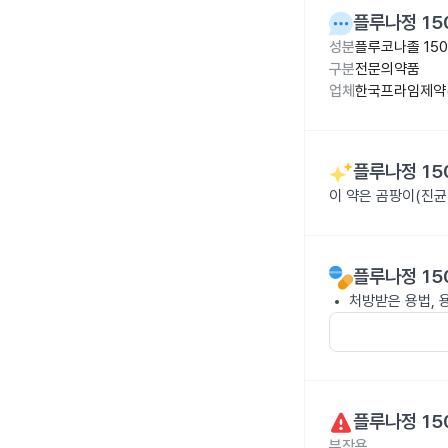
플루나정 15
성분
플루코나졸 15
구분
전문의약품
업체
한국프라임제약(
플루나정 15
이 약은 곰팡이(진균
플루나정 15
처방받은 용법, 
플루나정 15
부작용