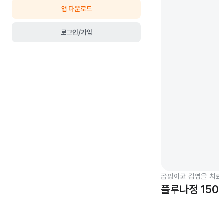
앱 다운로드
로그인/가입
곰팡이균 감염을 치
플루나정 15