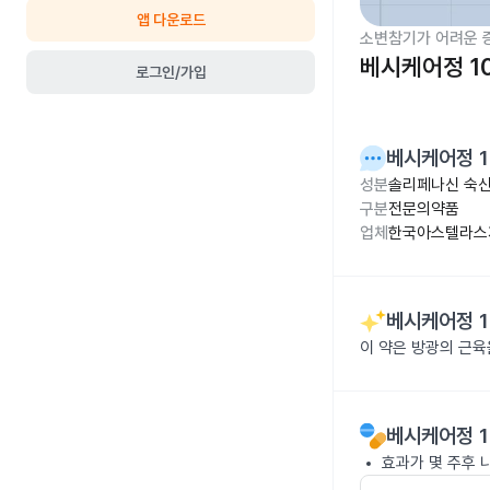
앱 다운로드
소변참기가 어려운 
베시케어정 1
로그인/가입
베시케어정 1
성분
솔리페나신 숙신
구분
전문의약품
업체
한국아스텔라스
베시케어정 1
이 약은 방광의 근
베시케어정 1
효과가 몇 주후 