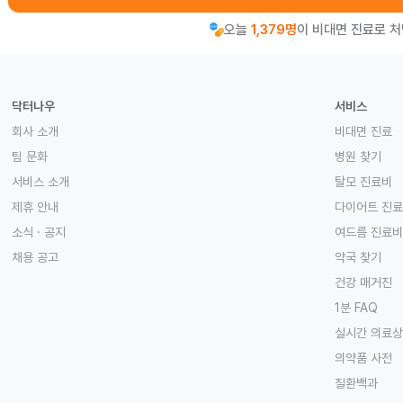
오늘
1,379명
이 비대면 진료로 
닥터나우
서비스
회사 소개
비대면 진료
팀 문화
병원 찾기
서비스 소개
탈모 진료비
제휴 안내
다이어트 진
소식 · 공지
여드름 진료비
채용 공고
약국 찾기
건강 매거진
1분 FAQ
실시간 의료
의약품 사전
질환백과