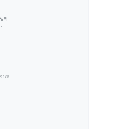
널톡
하기
00439