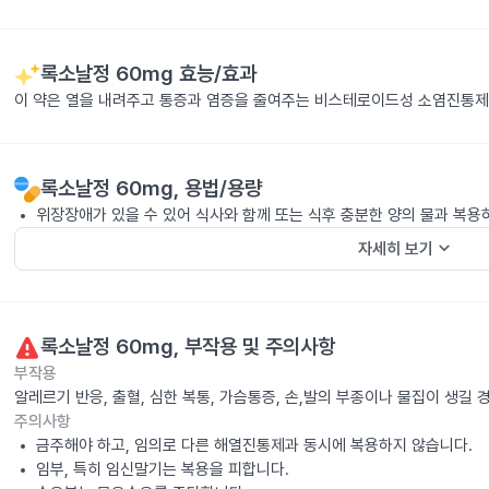
록소날정 60mg
효능/효과
이 약은 열을 내려주고 통증과 염증을 줄여주는 비스테로이드성 소염진통제
록소날정 60mg
, 용법/용량
위장장애가 있을 수 있어 식사와 함께 또는 식후 충분한 양의 물과 복용
keyboard_arrow_down
자세히 보기
록소날정 60mg
, 부작용 및 주의사항
부작용
알레르기 반응, 출혈, 심한 복통, 가슴통증, 손,발의 부종이나 물집이 생길
주의사항
금주해야 하고, 임의로 다른 해열진통제과 동시에 복용하지 않습니다.
임부, 특히 임신말기는 복용을 피합니다.