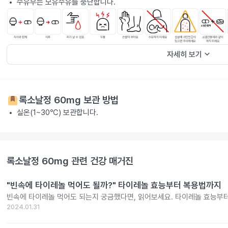
수유부는 모유수유를 중단합니다.
keyboard_arrow_down
자세히 보기
록소날정 60mg
보관 방법
실온(1~30℃) 보관합니다.
록소날정 60mg
관련 건강 매거진
"빈속에 타이레놀 먹어도 될까?" 타이레놀 효능부터 복용법까지
빈속에 타이레놀 먹어도 되는지 궁금했다면, 읽어보세요. 타이레놀 효능부
2024.01.31