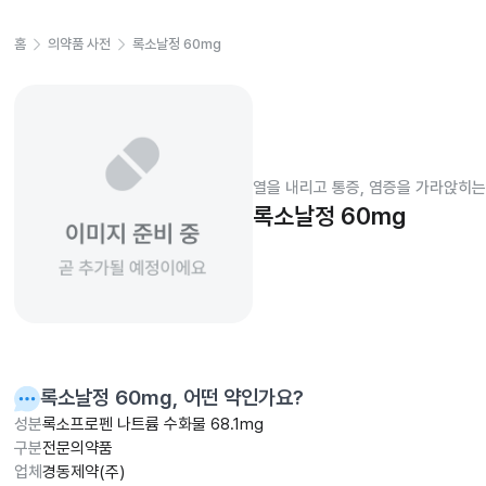
홈
의약품 사전
록소날정 60mg
열을 내리고 통증, 염증을 가라앉히는
록소날정 60mg
록소날정 60mg
, 어떤 약인가요?
성분
록소프로펜 나트륨 수화물 68.1mg
구분
전문의약품
업체
경동제약(주)