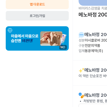
앱 다운로드
바이러스감염을 치료
메노바정 20
로그인/가입
메노바정 20
성분
아시클로버 20
구분
전문의약품
AD
업체
동광제약(주)
메노바정 20
이 약은 단순포진 
메노바정 20
처방받은 용법, 