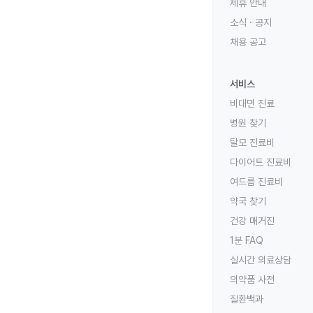
제휴 안내
소식 · 공지
채용 공고
서비스
비대면 진료
병원 찾기
탈모 진료비
다이어트 진료비
여드름 진료비
약국 찾기
건강 매거진
1분 FAQ
실시간 의료상담
의약품 사전
질환백과