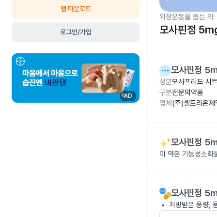
앱 다운로드
위장운동을 돕는 약
모사핀정 5m
로그인/가입
모사핀정 5
성분
모사프리드 시트
구분
전문의약품
AD
업체
(주)셀트리온제
모사핀정 5
이 약은 기능성소화
모사핀정 5
처방받은 용량, 