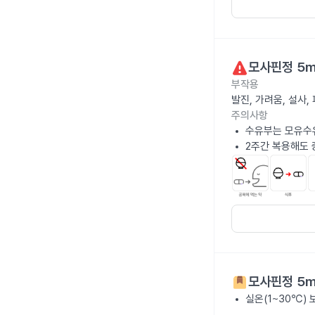
모사핀정 5
부작용
발진, 가려움, 설사
주의사항
수유부는 모유수
2주간 복용해도 
모사핀정 5
실온(1~30℃)