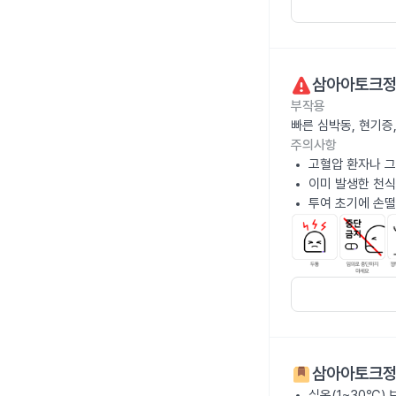
삼아아토크정
부작용
빠른 심박동, 현기증
주의사항
고혈압 환자나 그
이미 발생한 천식
투여 초기에 손떨
삼아아토크정
실온(1~30℃)