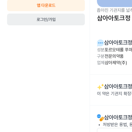
앱 다운로드
좁아진 기관지를 넓
삼아아토크정 
로그인/가입
삼아아토크정
성분
포르모테롤 푸마
구분
전문의약품
업체
삼아제약(주)
삼아아토크정
이 약은 기관지 확
삼아아토크정
처방받은 용법, 