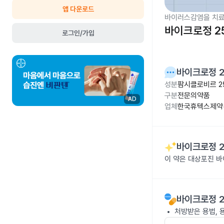
앱 다운로드
바이러스감염을 치료
바이크로정 2
로그인/가입
바이크로정 
성분
팜시클로비르 2
구분
전문의약품
AD
업체
한국휴텍스제약(
바이크로정 
이 약은 대상포진 
바이크로정 
처방받은 용법, 