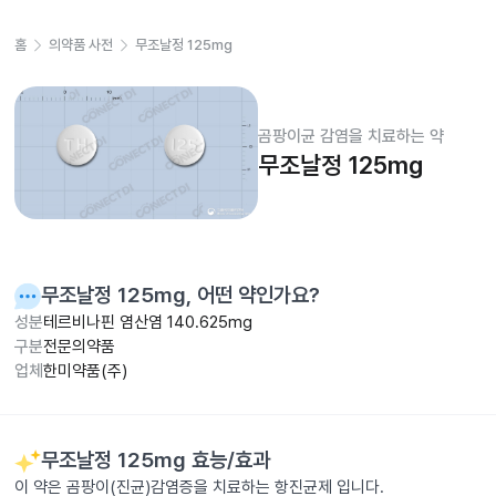
홈
의약품 사전
무조날정 125mg
곰팡이균 감염을 치료하는 약
무조날정 125mg
무조날정 125mg
, 어떤 약인가요?
성분
테르비나핀 염산염 140.625mg
구분
전문의약품
업체
한미약품(주)
무조날정 125mg
효능/효과
이 약은 곰팡이(진균)감염증을 치료하는 항진균제 입니다.