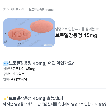
홈
의약품 사전
브로멜장용정 45mg
염증으로 인한 부기를 줄이는 약
브로멜장용정 45mg
브로멜장용정 45mg
, 어떤 약인가요?
성분
브로멜라인 45mg
구분
일반의약품
업체
(주)경보제약
브로멜장용정 45mg
효능/효과
이 약은 염증을 억제하고 단백질 분해를 촉진하여 염증으로 인한 여러 증상