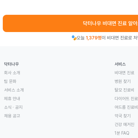
닥터나우 비대면 진료 알
오늘
1,379명
이 비대면 진료로 
닥터나우
서비스
회사 소개
비대면 진료
팀 문화
병원 찾기
서비스 소개
탈모 진료비
제휴 안내
다이어트 진
소식 · 공지
여드름 진료비
채용 공고
약국 찾기
건강 매거진
1분 FAQ