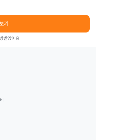
아보기
처방받았어요
료비