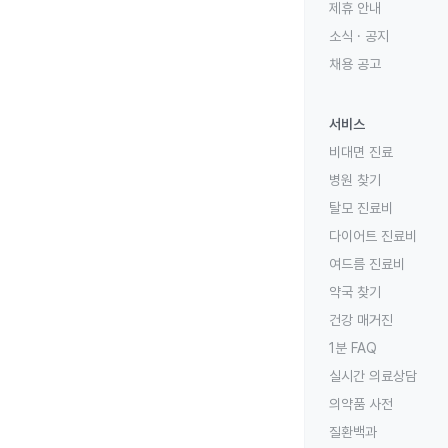
제휴 안내
소식 · 공지
채용 공고
서비스
비대면 진료
병원 찾기
탈모 진료비
다이어트 진료비
여드름 진료비
약국 찾기
건강 매거진
1분 FAQ
실시간 의료상담
의약품 사전
질환백과