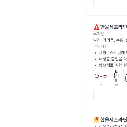
한올세프라딘
부작용
발진, 가려움, 복통
주의사항
세팔로스포린계 
내성균 출현을 막
항생제로 심한 설
한올세프라딘
실온(1~30℃)