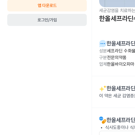
앱 다운로드
세균감염을 치료하는
한올세프라딘수
로그인/가입
한올세프라딘
성분
세프라딘 수화물
구분
전문의약품
업체
한올바이오파마(
한올세프라딘
이 약은 세균 감염
한올세프라딘
식사도중이나 식후