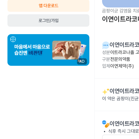
앱 다운로드
곰팡이균 감염을 치
이연이트라코나
로그인/가입
이연이트라코
성분
이트라코나졸 고
구분
전문의약품
AD
업체
이연제약(주)
이연이트라코
이 약은 곰팡이(진균
이연이트라코
식후 즉시 그대로