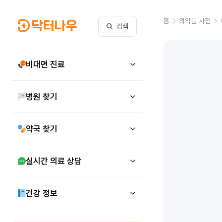
홈
의약품 사전
검색
비대면 진료
병원 찾기
약국 찾기
실시간 의료 상담
건강 정보