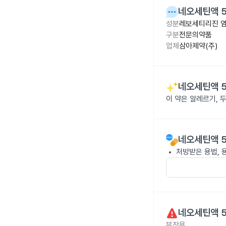
네오세틴액 5
성분
레보세티리진 염
구분
전문의약품
업체
삼아제약(주)
네오세틴액 5
이 약은 알레르기, 
네오세틴액 5
처방받은 용법, 
네오세틴액 5
부작용