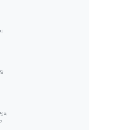
료비
상담
널톡
하기