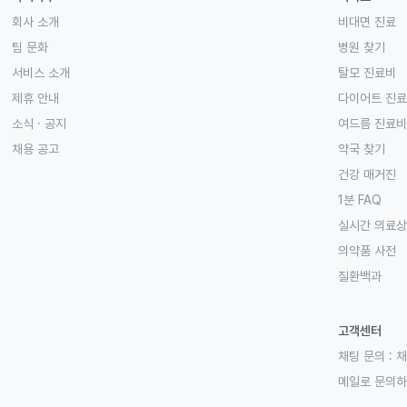
회사 소개
비대면 진료
팀 문화
병원 찾기
서비스 소개
탈모 진료비
제휴 안내
다이어트 진
소식 · 공지
여드름 진료비
채용 공고
약국 찾기
건강 매거진
1분 FAQ
실시간 의료
의약품 사전
질환백과
고객센터
채팅 문의 :
채
메일로 문의