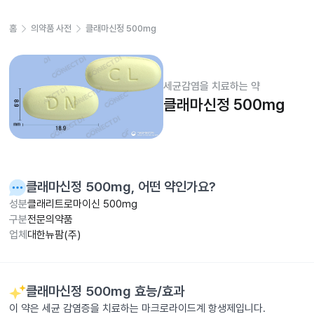
홈
의약품 사전
클래마신정 500mg
세균감염을 치료하는 약
클래마신정 500mg
클래마신정 500mg
, 어떤 약인가요?
성분
클래리트로마이신 500mg
구분
전문의약품
업체
대한뉴팜(주)
클래마신정 500mg
효능/효과
이 약은 세균 감염증을 치료하는 마크로라이드계 항생제입니다.