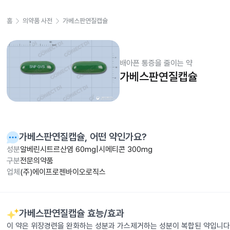
홈
의약품 사전
가베스판연질캡슐
배아픈 통증을 줄이는 약
가베스판연질캡슐
가베스판연질캡슐
, 어떤 약인가요?
성분
알베린시트르산염 60mg|시메티콘 300mg
구분
전문의약품
업체
(주)에이프로젠바이오로직스
가베스판연질캡슐
효능/효과
이 약은 위장경련을 완화하는 성분과 가스제거하는 성분이 복합된 약입니다