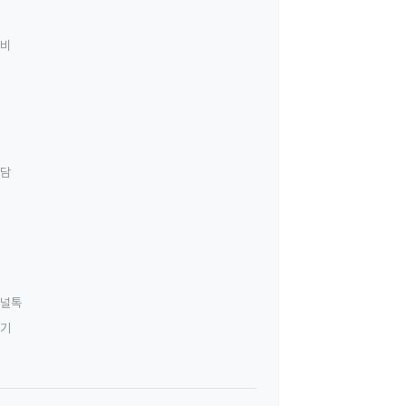
료비
상담
널톡
하기