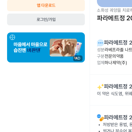
앱 다운로드
소화성 궤양을 치료
파라메트정 2
로그인/가입
파라메트정 
성분
라베프라졸 나트
구분
전문의약품
AD
업체
하나제약(주)
파라메트정 
이 약은 식도염, 위
파라메트정 
처방받은 용법, 
씹거나 부수어 복