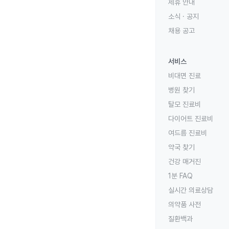
제휴 안내
소식 · 공지
채용 공고
서비스
비대면 진료
병원 찾기
탈모 진료비
다이어트 진료비
여드름 진료비
약국 찾기
건강 매거진
1분 FAQ
실시간 의료상담
의약품 사전
질환백과