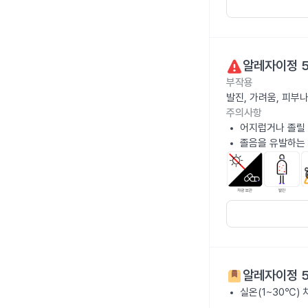
알레자이정 
부작용
발진, 가려움, 피부
주의사항
어지럽거나 졸릴 
졸음을 유발하는 
알레자이정 
실온(1~30℃)