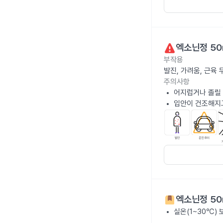
엑소닌정 50
부작용
발진, 가려움, 근육
주의사항
어지럽거나 졸릴 
입안이 건조해지고
엑소닌정 50
실온(1~30℃)