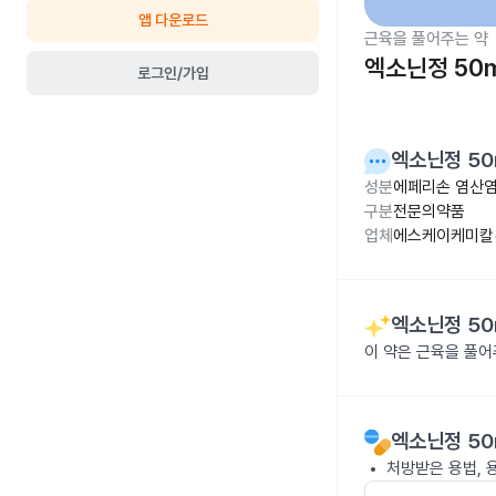
앱 다운로드
근육을 풀어주는 약
엑소닌정 50
로그인/가입
엑소닌정 50
성분
에페리손 염산염
구분
전문의약품
업체
에스케이케미칼(
엑소닌정 50
이 약은 근육을 풀
엑소닌정 50
처방받은 용법, 