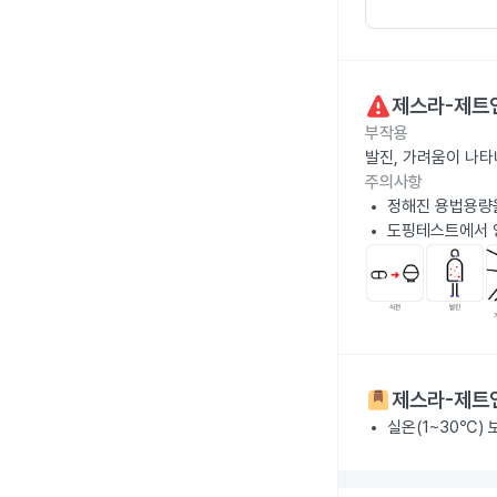
제스라-제트
부작용
발진, 가려움이 나
주의사항
정해진 용법용량
도핑테스트에서 
제스라-제트
실온(1~30℃)