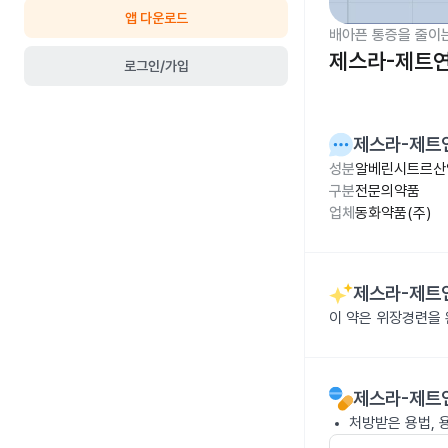
앱 다운로드
배아픈 통증을 줄이
제스라-제트
로그인/가입
제스라-제트
성분
알베린시트르산염
구분
전문의약품
업체
동화약품(주)
제스라-제트
이 약은 위장경련을
제스라-제트
처방받은 용법, 