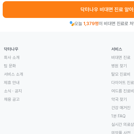
닥터나우 비대면 진료 알
오늘
1,379명
이 비대면 진료로 
닥터나우
서비스
회사 소개
비대면 진료
팀 문화
병원 찾기
서비스 소개
탈모 진료비
제휴 안내
다이어트 진
소식 · 공지
여드름 진료비
채용 공고
약국 찾기
건강 매거진
1분 FAQ
실시간 의료
의약품 사전