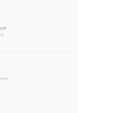
널톡
하기
00439