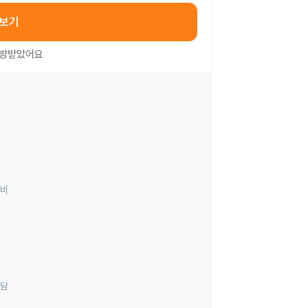
아보기
처방받았어요
료비
상담