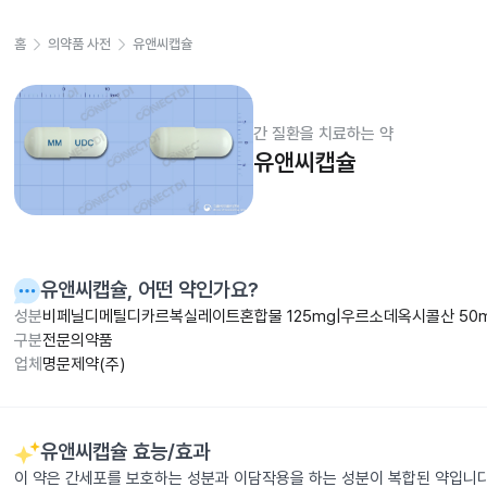
홈
의약품 사전
유앤씨캡슐
간 질환을 치료하는 약
유앤씨캡슐
유앤씨캡슐
, 어떤 약인가요?
성분
비페닐디메틸디카르복실레이트혼합물 125mg|우르소데옥시콜산 50
구분
전문의약품
업체
명문제약(주)
유앤씨캡슐
효능/효과
이 약은 간세포를 보호하는 성분과 이담작용을 하는 성분이 복합된 약입니다