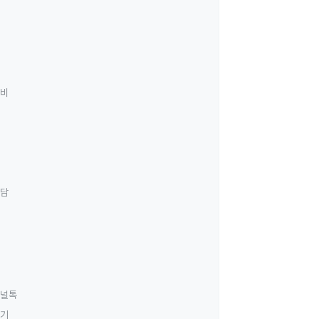
료비
상담
널톡
하기