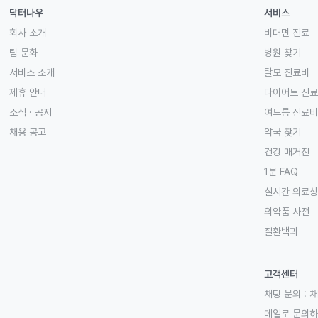
닥터나우
서비스
회사 소개
비대면 진료
팀 문화
병원 찾기
서비스 소개
탈모 진료비
제휴 안내
다이어트 진
소식 · 공지
여드름 진료비
채용 공고
약국 찾기
건강 매거진
1분 FAQ
실시간 의료
의약품 사전
질환백과
고객센터
채팅 문의 :
채
메일로 문의