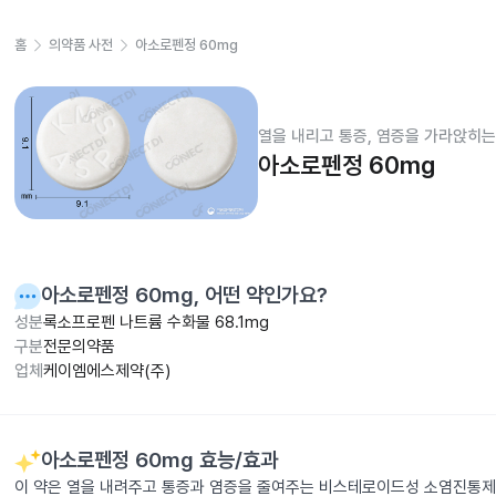
홈
의약품 사전
아소로펜정 60mg
열을 내리고 통증, 염증을 가라앉히는
아소로펜정 60mg
아소로펜정 60mg
, 어떤 약인가요?
성분
록소프로펜 나트륨 수화물 68.1mg
구분
전문의약품
업체
케이엠에스제약(주)
아소로펜정 60mg
효능/효과
이 약은 열을 내려주고 통증과 염증을 줄여주는 비스테로이드성 소염진통제