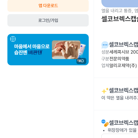
앱 다운로드
열을 내리고 통증, 
셀코브렉스캡슐
로그인/가입
셀코브렉스캡
성분
세레콕시브 20
구분
전문의약품
AD
업체
알리코제약(주)
셀코브렉스캡
이 약은 열을 내려
셀코브렉스캡
위장장애가 있을 