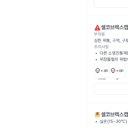
셀코브렉스캡
부작용
심한 위통, 구역, 
주의사항
다른 소염진통제를
위장출혈의 위험이
셀코브렉스캡
실온(15~30℃