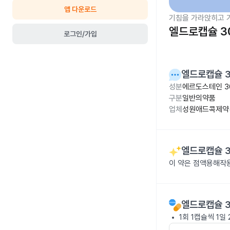
앱 다운로드
기침을 가라앉히고 
엘드로캡슐 3
로그인/가입
엘드로캡슐 
성분
에르도스테인 3
구분
일반의약품
업체
성원애드콕제약(
엘드로캡슐 
이 약은 점액용해작
엘드로캡슐 
1회 1캡슐씩 1일