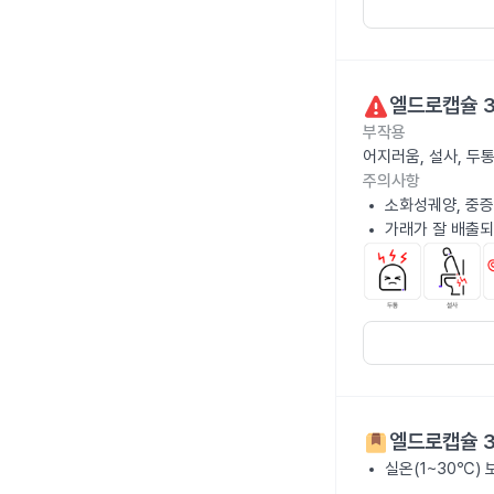
엘드로캡슐 
부작용
어지러움, 설사, 두
주의사항
소화성궤양, 중증
가래가 잘 배출되
엘드로캡슐 
실온(1~30℃)