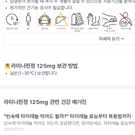
감염증이 완치될 때 까지 수 개월이 걸릴 수 있으므로 치료기간을 끝까지
정기적인 간기능 검사가 필요합니다.
keyboard_arrow_down
자세히 보기
라미나핀정 125mg
보관 방법
실온(1~30℃) 보관합니다.
라미나핀정 125mg
관련 건강 매거진
"빈속에 타이레놀 먹어도 될까?" 타이레놀 효능부터 복용법까지
빈속에 타이레놀 먹어도 되는지 궁금했다면, 읽어보세요. 타이레놀 효능부
2024.01.31