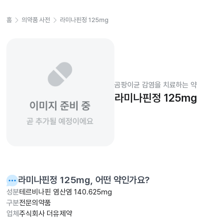
홈
의약품 사전
라미나핀정 125mg
곰팡이균 감염을 치료하는 약
라미나핀정 125mg
라미나핀정 125mg
, 어떤 약인가요?
성분
테르비나핀 염산염 140.625mg
구분
전문의약품
업체
주식회사 더유제약