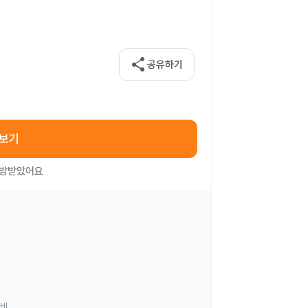
share
공유하기
아보기
처방받았어요
료비