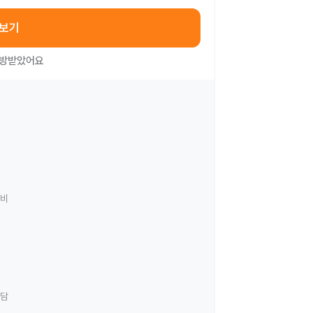
아보기
처방받았어요
료비
상담