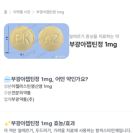
홈
의약품 사전
부광아젭틴정 1mg
알레르기 증상을 치료하는 약
부광아젭틴정 1mg
부광아젭틴정 1mg
, 어떤 약인가요?
성분
아젤라스틴염산염 1mg
구분
전문의약품
업체
부광약품(주)
부광아젭틴정 1mg
효능/효과
이 약은 알레르기, 두드러기, 가려움 치료에 사용하는 항히스타민제입니다.