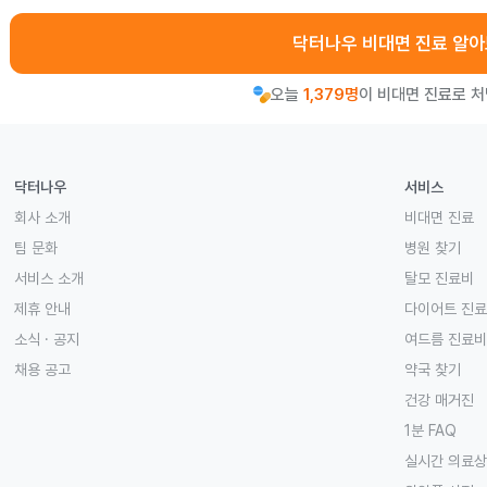
닥터나우 비대면 진료 알
오늘
1,379명
이 비대면 진료로 
닥터나우
서비스
회사 소개
비대면 진료
팀 문화
병원 찾기
서비스 소개
탈모 진료비
제휴 안내
다이어트 진
소식 · 공지
여드름 진료비
채용 공고
약국 찾기
건강 매거진
1분 FAQ
실시간 의료